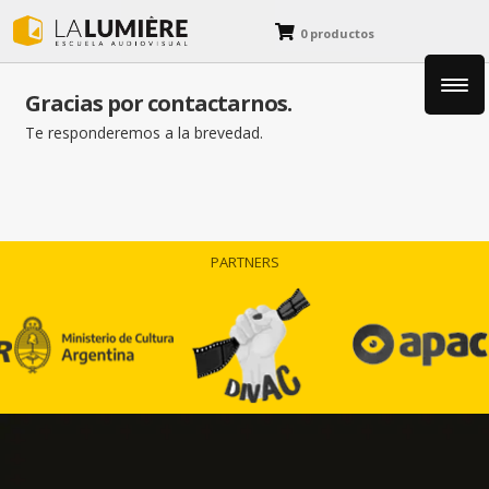
0 productos
Gracias por contactarnos.
Fotografía
Te responderemos a la brevedad.
Cine y Animación
Diseño y Dibujo
PARTNERS
Blog