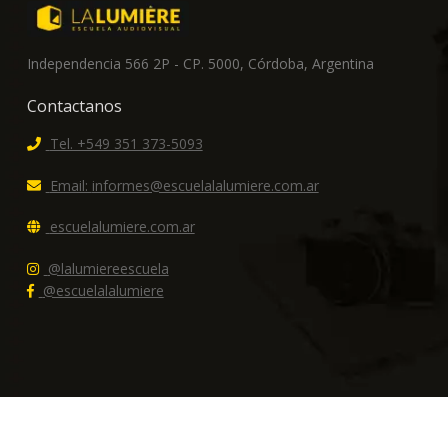
Independencia 566 2P - CP. 5000, Córdoba, Argentina
Contactanos
Tel. +549 351 373-5093
Email:
informes@escuelalalumiere.com.ar
escuelalumiere.com.ar
@lalumiereescuela
@escuelalalumiere