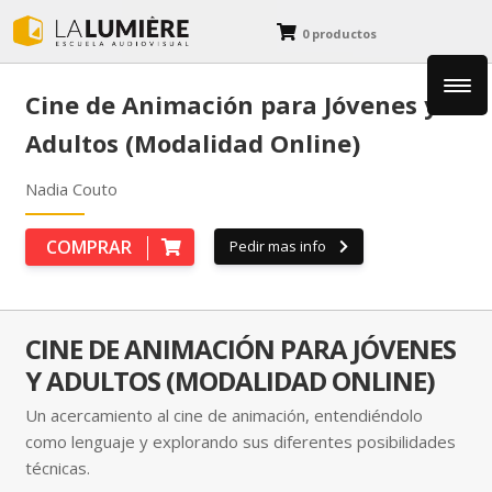
0 productos
Cine de Animación para Jóvenes y
Fotografía
Adultos (Modalidad Online)
Cine y Animación
Nadia Couto
COMPRAR
Pedir mas info
Diseño y Dibujo
Blog
CINE DE ANIMACIÓN PARA JÓVENES
Y ADULTOS (MODALIDAD ONLINE)
Un acercamiento al cine de animación, entendiéndolo
como lenguaje y explorando sus diferentes posibilidades
técnicas.