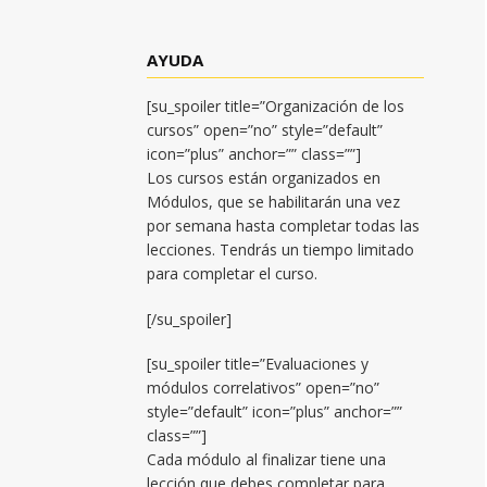
AYUDA
[su_spoiler title=”Organización de los
cursos” open=”no” style=”default”
icon=”plus” anchor=”” class=””]
Los cursos están organizados en
Módulos, que se habilitarán una vez
por semana hasta completar todas las
lecciones. Tendrás un tiempo limitado
para completar el curso.
[/su_spoiler]
[su_spoiler title=”Evaluaciones y
módulos correlativos” open=”no”
style=”default” icon=”plus” anchor=””
class=””]
Cada módulo al finalizar tiene una
lección que debes completar para