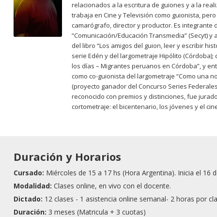
relacionados a la escritura de guiones y a la rea
trabaja en Cine y Televisión como guionista, per
camarógrafo, director y productor. Es integrante 
“Comunicación/Educación Transmedia” (Secyt) y au
del libro “Los amigos del guion, leer y escribir hi
serie Edén y del largometraje Hipólito (Córdoba); 
los días – Migrantes peruanos en Córdoba”, y entr
como co-guionista del largometraje “Como una nov
(proyecto ganador del Concurso Series Federales 
reconocido con premios y distinciones, fue jurad
cortometraje: el bicentenario, los jóvenes y el cin
Duración y Horarios
Cursado:
Miércoles de 15 a 17 hs (Hora Argentina). Inicia el 16 d
Modalidad:
Clases online, en vivo con el docente.
Dictado:
12 clases - 1 asistencia online semanal- 2 horas por cl
Duración:
3 meses (Matricula + 3 cuotas)