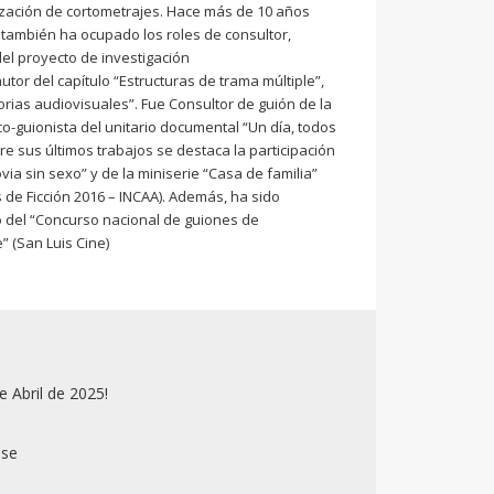
lización de cortometrajes. Hace más de 10 años
o también ha ocupado los roles de consultor,
del proyecto de investigación
tor del capítulo “Estructuras de trama múltiple”,
storias audiovisuales”. Fue Consultor de guión de la
co-guionista del unitario documental “Un día, todos
e sus últimos trabajos se destaca la participación
ia sin sexo” y de la miniserie “Casa de familia”
de Ficción 2016 – INCAA). Además, ha sido
o del “Concurso nacional de guiones de
e” (San Luis Cine)
e Abril de 2025!
ase