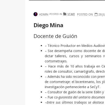
ADMIN
POSTED IN
STAFF
POSTED ON
28 J
Diego Mina
Docente de
Guión
– Técnico Productor en Medios Audiovi
– Sse desempeña como docente de dist
dictar talleres, cursos y seminarios 
cortometrajes.
– Hace más de 10 años trabaja en Cin
roles de consultor, camarógrafo, direct
– Además ha sido reconocido con premio
de cortometraje: el bicentenario, los j
investigación perteneciente a SeCyT.
– Consultor de guión de la serie Edén y
– Fue c
o-guionista del unitario documen
–
Entre sus últimos trabajos se destaca