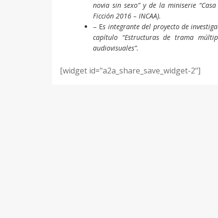
novia sin sexo” y de la miniserie “Casa
Ficción 2016 – INCAA).
– E
s integrante del proyecto de investig
capítulo “Estructuras de trama múltipl
audiovisuales”.
[widget id="a2a_share_save_widget-2"]