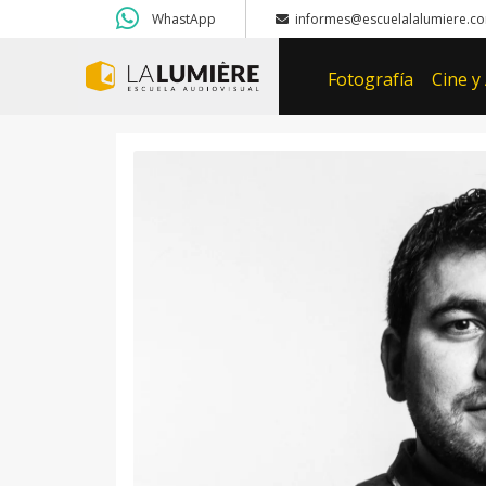
WhastApp
informes@escuelalalumiere.co
Fotografía
Cine y