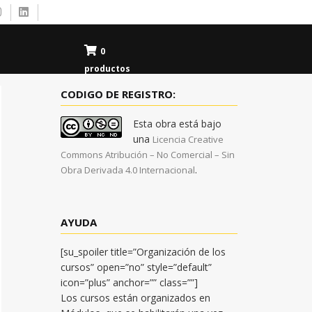
0
productos
CODIGO DE REGISTRO:
Esta obra está bajo
una
Licencia Creative
Commons Atribución – No Comercial – Sin
.
Obra Derivada 4.0 Internacional
AYUDA
[su_spoiler title=”Organización de los
cursos” open=”no” style=”default”
icon=”plus” anchor=”” class=””]
Los cursos están organizados en