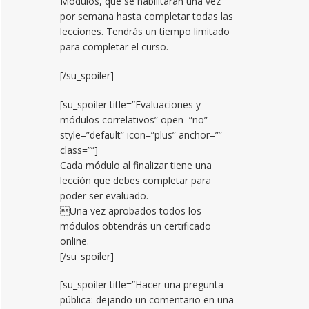
Módulos, que se habilitarán una vez
por semana hasta completar todas las
lecciones. Tendrás un tiempo limitado
para completar el curso.
[/su_spoiler]
[su_spoiler title=”Evaluaciones y
módulos correlativos” open=”no”
style=”default” icon=”plus” anchor=””
class=””]
Cada módulo al finalizar tiene una
lección que debes completar para
poder ser evaluado.
Una vez aprobados todos los
módulos obtendrás un certificado
online.
[/su_spoiler]
[su_spoiler title=”Hacer una pregunta
pública: dejando un comentario en una