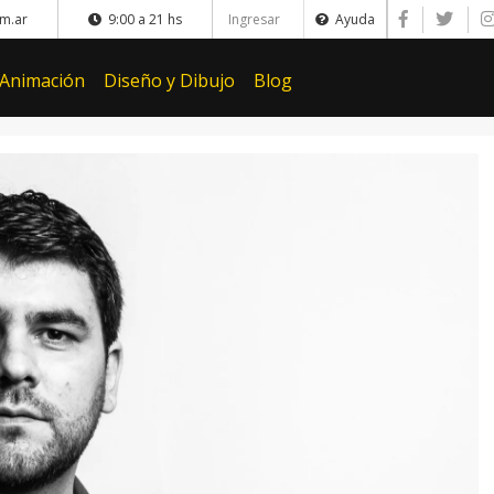
m.ar
9:00 a 21 hs
Ingresar
Ayuda
 Animación
Diseño y Dibujo
Blog