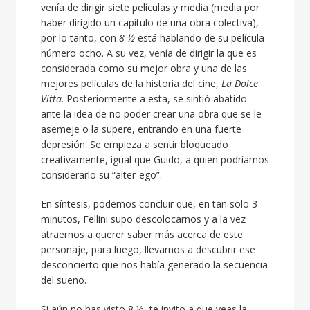
venía de dirigir siete películas y media (media por
haber dirigido un capítulo de una obra colectiva),
por lo tanto, con
8 ½
está hablando de su película
número ocho. A su vez, venía de dirigir la que es
considerada como su mejor obra y una de las
mejores películas de la historia del cine,
La Dolce
Vitta
. Posteriormente a esta, se sintió abatido
ante la idea de no poder crear una obra que se le
asemeje o la supere, entrando en una fuerte
depresión. Se empieza a sentir bloqueado
creativamente, igual que Guido, a quien podríamos
considerarlo su “alter-ego”.
En síntesis, podemos concluir que, en tan solo 3
minutos, Fellini supo descolocarnos y a la vez
atraernos a querer saber más acerca de este
personaje, para luego, llevarnos a descubrir ese
desconcierto que nos había generado la secuencia
del sueño.
Si aún no has visto 8 ½, te invito a que veas la