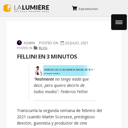
0 productos
Fotografía
ADMIN
POSTED ON
20 JULIO, 2021
Cine y Animación
POSTED IN
BLOG
FELLINI EN 3 MINUTOS
Diseño y Dibujo
“
Realmente
no tengo nada que
decir, pero quiero decirlo de
Blog
todos modos”. Federico Fellini
Transcurría la segunda semana de febrero del
2021 cuando Martin Scorsese, prestigioso
director, guionista y productor de cine