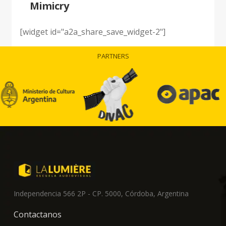
Mimicry
[widget id="a2a_share_save_widget-2"]
PARTNERS
Independencia 566 2P - CP. 5000, Córdoba, Argentina
Contactanos