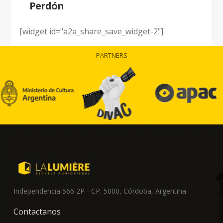
Perdón
[widget id="a2a_share_save_widget-2"]
PARTNERS
Independencia 566 2P - CP. 5000, Córdoba, Argentina
Contactanos