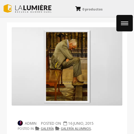
0 productos
Fotografía
Cine y Animación
Diseño y Dibujo
Blog
ADMIN
POSTED ON
16 JUNIO, 2015
POSTED IN
GALERÍA
GALERÍA ALUMNOS
,