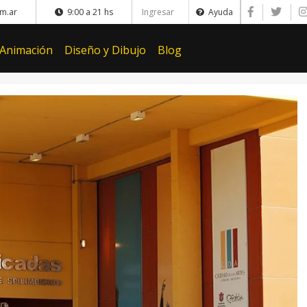
m.ar
9:00 a 21 hs
Ingresar
Ayuda
 Animación
Diseño y Dibujo
Blog