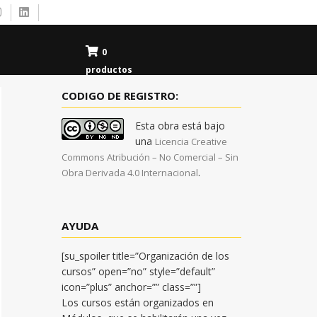
0
productos
CODIGO DE REGISTRO:
Esta obra está bajo
una
Licencia Creative
Commons Atribución – No Comercial – Sin
.
Obra Derivada 4.0 Internacional
AYUDA
[su_spoiler title=”Organización de los
cursos” open=”no” style=”default”
icon=”plus” anchor=”” class=””]
Los cursos están organizados en