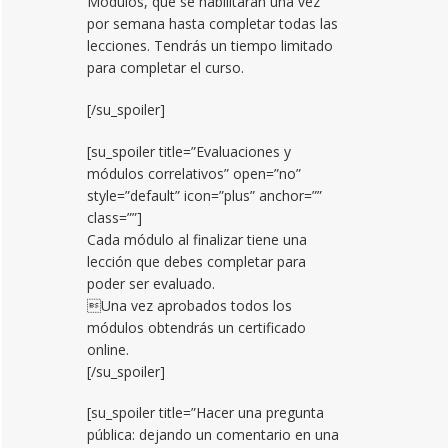
Módulos, que se habilitarán una vez
por semana hasta completar todas las
lecciones. Tendrás un tiempo limitado
para completar el curso.
[/su_spoiler]
[su_spoiler title=”Evaluaciones y
módulos correlativos” open=”no”
style=”default” icon=”plus” anchor=””
class=””]
Cada módulo al finalizar tiene una
lección que debes completar para
poder ser evaluado.
Una vez aprobados todos los
módulos obtendrás un certificado
online.
[/su_spoiler]
[su_spoiler title=”Hacer una pregunta
pública: dejando un comentario en una