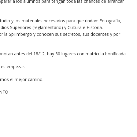
parar a los alumnos para tengan toda las chances de arrancar
dio y los materiales necesarios para que rindan: Fotografía,
ios Superiores (reglamentario) y Cultura e Historia.
r la Spilimbergo y conocen sus secretos, sus docentes y por
 anotan antes del 18/12, hay 30 lugares con matrícula bonificada!
 es empezar.
emos el mejor camino.
INFO