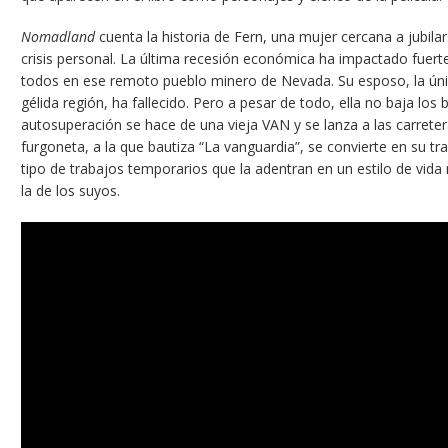
Nomadland
cuenta la historia de Fern, una mujer cercana a jubi
crisis personal. La última recesión económica ha impactado fuert
todos en ese remoto pueblo minero de Nevada. Su esposo, la úni
gélida región, ha fallecido. Pero a pesar de todo, ella no baja los 
autosuperación se hace de una vieja VAN y se lanza a las carrete
furgoneta, a la que bautiza “La vanguardia”, se convierte en su t
tipo de trabajos temporarios que la adentran en un estilo de vid
la de los suyos.