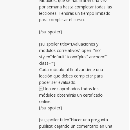
Módulos, que se habilitarán una vez
por semana hasta completar todas las
lecciones. Tendrás un tiempo limitado
para completar el curso.
[/su_spoiler]
[su_spoiler title=”Evaluaciones y
módulos correlativos” open=”no”
style=”default” icon=”plus” anchor=””
class=””]
Cada módulo al finalizar tiene una
lección que debes completar para
poder ser evaluado.
Una vez aprobados todos los
módulos obtendrás un certificado
online.
[/su_spoiler]
[su_spoiler title=”Hacer una pregunta
pública: dejando un comentario en una