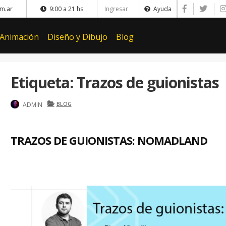
m.ar
9:00 a 21 hs
Ingresar
Ayuda
 Animación
Diseño y Dibujo
Blog
Etiqueta:
Trazos de guionistas
ADMIN
BLOG
TRAZOS DE GUIONISTAS: NOMADLAND