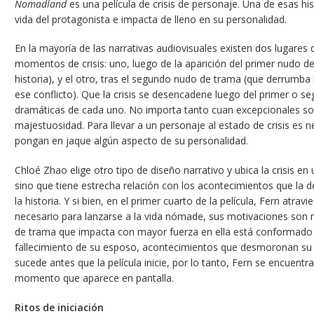
Nomadland
es una película de crisis de personaje. Una de esas 
vida del protagonista e impacta de lleno en su personalidad.
En la mayoría de las narrativas audiovisuales existen dos lugare
momentos de crisis: uno, luego de la aparición del primer nudo de 
historia), y el otro, tras el segundo nudo de trama (que derrumba 
ese conflicto). Que la crisis se desencadene luego del primer o s
dramáticas de cada uno. No importa tanto cuan excepcionales s
majestuosidad. Para llevar a un personaje al estado de crisis es 
pongan en jaque algún aspecto de su personalidad.
Chloé Zhao elige otro tipo de diseño narrativo y ubica la crisis en 
sino que tiene estrecha relación con los acontecimientos que la 
la historia. Y si bien, en el primer cuarto de la película, Fern atra
necesario para lanzarse a la vida nómade, sus motivaciones son m
de trama que impacta con mayor fuerza en ella está conformado p
fallecimiento de su esposo, acontecimientos que desmoronan su v
sucede antes que la película inicie, por lo tanto, Fern se encuentr
momento que aparece en pantalla.
Ritos de iniciación