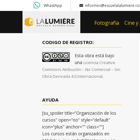
WhastApp
informes@escuelalalumiere.co
Fotografía
Cine y
CODIGO DE REGISTRO:
Esta obra está bajo
una
Licencia Creative
Commons Atribución – No Comercial – Sin
.
Obra Derivada 4.0 Internacional
AYUDA
[su_spoiler title=”Organización de los
cursos” open=”no” style=”default”
icon=”plus” anchor=”” class=””]
Los cursos están organizados en