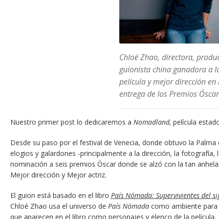
Chloé Zhao, directora, produ
guionista china ganadora a l
película y mejor dirección en 
entrega de los Premios Óscar
Nuestro primer post lo dedicaremos a
Nomadland,
película estad
Desde su paso por el festival de Venecia, donde obtuvo la Palma 
elogios y galardones -principalmente a la dirección, la fotografía,
nominación a seis premios Óscar donde se alzó con la tan anhelada
Mejor dirección y Mejor actriz.
El guion está basado en el libro
País Nómada: Supervivientes del sig
Chloé Zhao usa el universo de
País Nómada
como ambiente para su
que aparecen en el libro como personajes y elenco de la película.